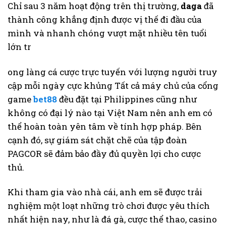
Chỉ sau 3 năm hoạt động trên thị trường,
daga
đã
thành công khẳng định được vị thế đi đầu của
mình và nhanh chóng vượt mặt nhiều tên tuổi
lớn tr
ong làng cá cược trực tuyến với lượng người truy
cập mỗi ngày cực khủng
Tất cả máy chủ của cổng
game
bet88
đều đặt tại Philippines cũng như
không có đại lý nào tại Việt Nam nên anh em có
thể hoàn toàn yên tâm về tính hợp pháp. Bên
cạnh đó, sự giám sát chặt chẽ của tập đoàn
PAGCOR sẽ đảm bảo đầy đủ quyền lợi cho cược
thủ.
Khi tham gia vào nhà cái, anh em sẽ được trải
nghiệm một loạt những trò chơi được yêu thích
nhất hiện nay, như là đá gà, cược thể thao, casino