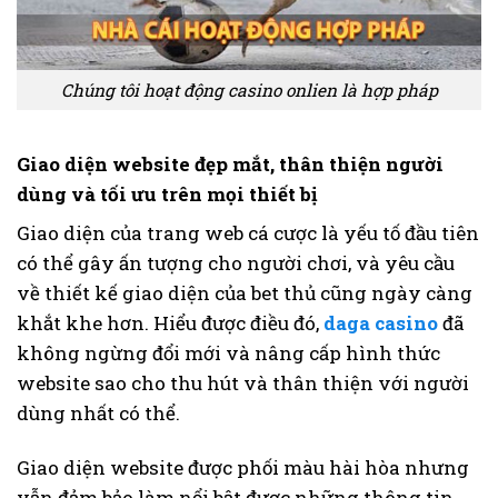
Chúng tôi hoạt động casino onlien là hợp pháp
Giao diện website đẹp mắt, thân thiện người
dùng và tối ưu trên mọi thiết bị
Giao diện của trang web cá cược là yếu tố đầu tiên
có thể gây ấn tượng cho người chơi, và yêu cầu
về thiết kế giao diện của bet thủ cũng ngày càng
khắt khe hơn. Hiểu được điều đó,
daga casino
đã
không ngừng đổi mới và nâng cấp hình thức
website sao cho thu hút và thân thiện với người
dùng nhất có thể.
Giao diện website được phối màu hài hòa nhưng
vẫn đảm bảo làm nổi bật được những thông tin