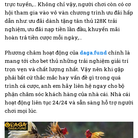
trực tuyến,… Không chỉ vậy, người chơi còn có cơ
hội tham gia vào vô vàn chương trình ưu đãi hấp
dẫn như: ưu đãi dành tặng tân thủ 128K trải
nghiệm, ưu đãi nạp tiền lần đầu, khuyến mãi
hoàn trả tiền cược mỗi ngày,…
Phương châm hoạt động của
daga.fund
chính là
mang tới cho bet thủ những trải nghiệm giải trí
trọn vẹn và chất lượng nhất. Vậy nên khi gặp
phải bất cứ thắc mắc hay vấn đề gì trong quá
trình cá cược, anh em hãy liên hệ ngay cho bộ
phận chăm sóc khách hàng của nhà cái. Nhà cái
hoạt động liên tục 24/24 và sẵn sàng hỗ trợ người
chơi mọi lúc.