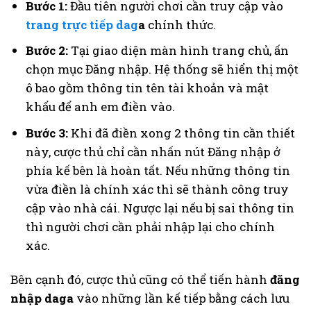
Bước 1:
Đầu tiên người chơi cần truy cập vào
trang trực tiếp dag
a
chính thức.
Bước 2:
Tại giao diện màn hình trang chủ, ấn
chọn mục Đăng nhập. Hệ thống sẽ hiển thị một
ô bao gồm thông tin tên tài khoản và mật
khẩu để anh em điền vào.
Bước 3:
Khi đã điền xong 2 thông tin cần thiết
này, cược thủ chỉ cần nhấn nút Đăng nhập ở
phía kế bên là hoàn tất. Nếu những thông tin
vừa điền là chính xác thì sẽ thành công truy
cập vào nhà cái. Ngược lại nếu bị sai thông tin
thì người chơi cần phải nhập lại cho chính
xác.
Bên cạnh đó, cược thủ cũng có thể tiến hành
đăng
nhập daga
vào những lần kế tiếp bằng cách lưu