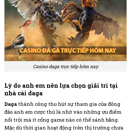
Casino daga trực tiếp hôm nay
Lý do anh em nên lựa chọn giải trí tại
nhà cái daga
Daga
thành công thu hút sự tham gia của đông
đảo anh em cược thủ là nhờ vào những ưu điểm
nổi trội mà ít cổng game nào có thể sánh bằng.
Mặc dù thời gian hoạt động trên thị trường chưa