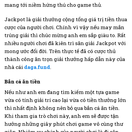
mang tới niềm hứng thú cho game thủ.
Jackpot là giải thưởng cộng tổng giá trị tiền thua
cược của người chơi. Chính vì vậy nếu may mắn
trúng giải thì chúc mừng anh em sắp giàu to. Rất
nhiều người chơi đã kiên trì săn giải Jackpot với
mong ước đổi đời. Trên thực tế đã có cược thủ
thành công ăn trọn giải thưởng hấp dẫn này của
nhà cái
daga.fund
.
Bắn cá ăn tiền
Nếu như anh em đang tìm kiếm một tựa game
vừa có tính giải trí cao lại vừa có tiền thưởng lớn
thì nhất định không nên bỏ qua bắn cá ăn tiền.
Khi tham gia trò chơi này, anh em sẽ được tận
hưởng những giây phút chơi game vô cùng thư
giãn. Nhiệm vụ chính của người chơi là đi săn