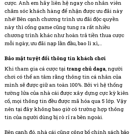
cược. Anh em hãy liên hệ ngay cho nhân viên
chăm sóc khách hàng để nhận được ưu đãi này
nhé! Bên cạnh chương trình ưu đãi độc quyền
này thì cổng game cũng tung ra rất nhiều
chương trình khác như hoàn trả tiền thua cược
mỗi ngày, ưu đãi nạp lần đầu, bao lì xì,…
Bảo mật tuyệt đối thông tin khách chơi
Khi tham gia cá cược tại
trang chủ daga
, người
chơi có thể an tâm rằng thông tin cá nhân của
mình sẽ được giữ an toàn 100%. Bởi vì hệ thống
tường lửa của nhà cái được xây dựng cực kỳ kiên
cố, mọi thông tin đều được mã hóa qua 5 lớp. Vậy
nên tại đây không bao giờ có trường hợp thông
tin của người dùng bị rò rỉ ra bên ngoài.
Bên cạnh đó, nhà cái cũng công bố chính sách bảo