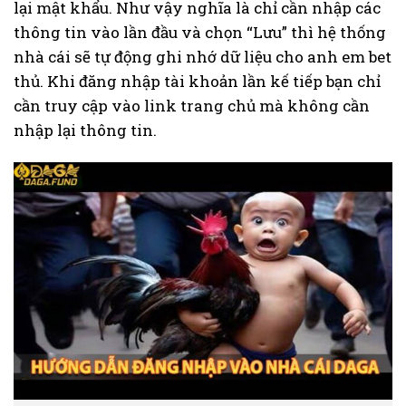
lại mật khẩu. Như vậy nghĩa là chỉ cần nhập các
thông tin vào lần đầu và chọn “Lưu” thì hệ thống
nhà cái sẽ tự động ghi nhớ dữ liệu cho anh em bet
thủ. Khi đăng nhập tài khoản lần kế tiếp bạn chỉ
cần truy cập vào link trang chủ mà không cần
nhập lại thông tin.